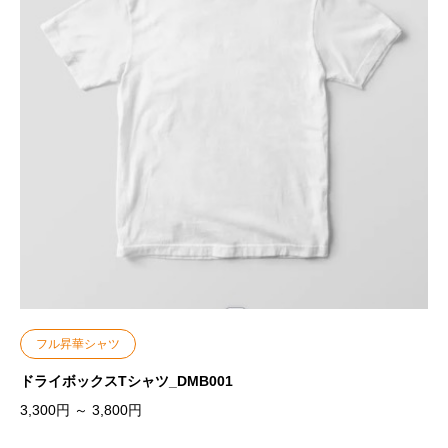
フル昇華シャツ
ドライボックスTシャツ_DMB001
3,300
円
～
3,800
円