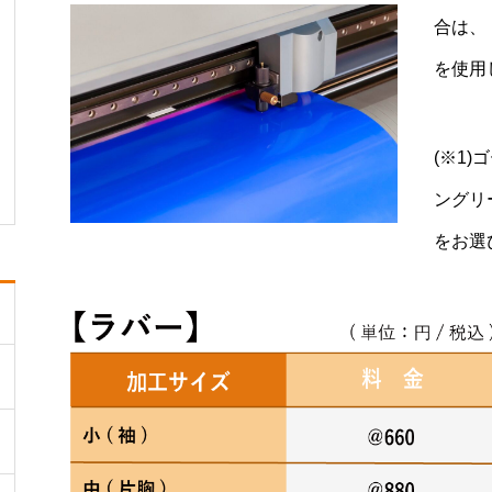
合は、
を使用
(※1
ングリ
をお選