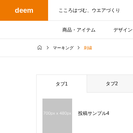
deem
こころはづむ、ウエアづくり
商品・アイテム
デザイン



刺繍
マーキング
タブ2
タブ1
投稿サンプル4